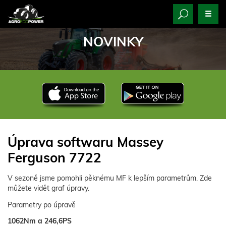
NOVINKY
Úprava softwaru Massey
Ferguson 7722
V sezoně jsme pomohli pěknému MF k lepším parametrům. Zde
můžete vidět graf úpravy.
Parametry po úpravě
1062Nm a 246,6PS