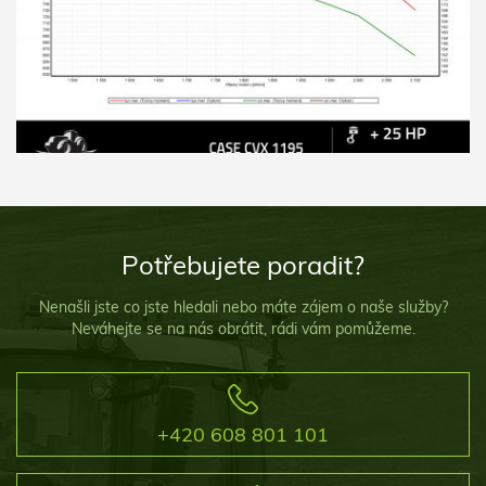
Potřebujete poradit?
Nenašli jste co jste hledali nebo máte zájem o naše služby?
Neváhejte se na nás obrátit, rádi vám pomůžeme.
+420 608 801 101