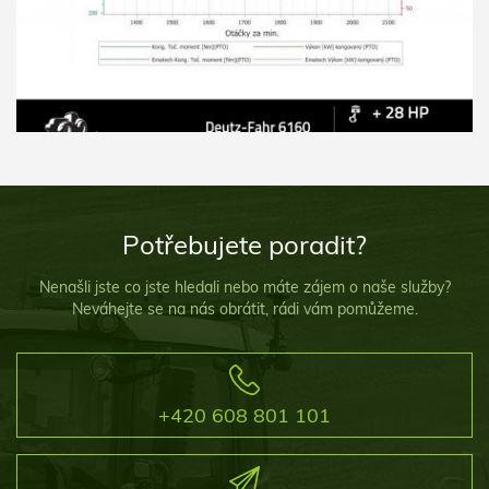
Potřebujete poradit?
Nenašli jste co jste hledali nebo máte zájem o naše služby?
Neváhejte se na nás obrátit, rádi vám pomůžeme.
+420 608 801 101