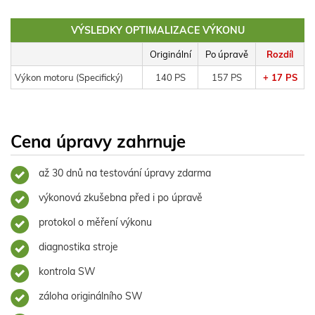
VÝSLEDKY OPTIMALIZACE VÝKONU
Originální
Po úpravě
Rozdíl
Výkon motoru (Specifický)
140 PS
157 PS
+ 17 PS
Cena úpravy zahrnuje
až 30 dnů na testování úpravy zdarma
výkonová zkušebna před i po úpravě
protokol o měření výkonu
diagnostika stroje
kontrola SW
záloha originálního SW